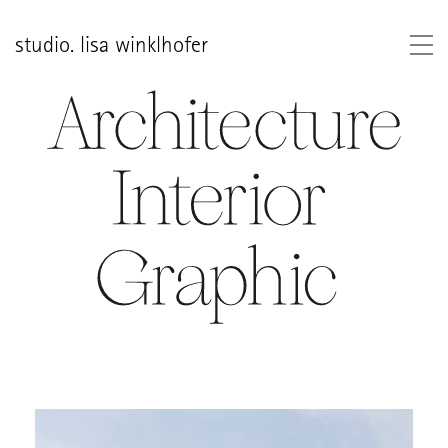
studio. lisa winklhofer